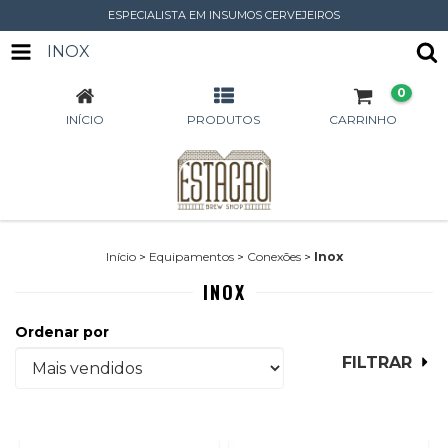
ESPECIALISTA EM INSUMOS CERVEJEIROS
INOX
0
INÍCIO
PRODUTOS
CARRINHO
Início
>
Equipamentos
>
Conexões
>
Inox
INOX
Ordenar por
FILTRAR