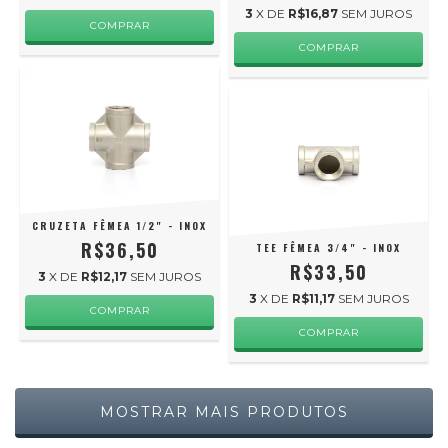
3
X DE
R$16,87
SEM JUROS
CRUZETA FÊMEA 1/2" - INOX
R$36,50
TEE FÊMEA 3/4" - INOX
R$33,50
3
X DE
R$12,17
SEM JUROS
3
X DE
R$11,17
SEM JUROS
MOSTRAR MAIS PRODUTOS