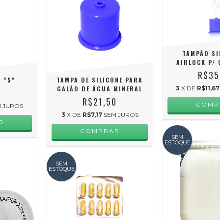
TAMPÃO SI
AIRLOCK P/ 
R$35
 "S"
TAMPA DE SILICONE PARA
3
X DE
R$11,67
GALÃO DE ÁGUA MINERAL
0
R$21,50
 JUROS
3
X DE
R$7,17
SEM JUROS
SEM
ESTOQUE
SEM
ESTOQUE