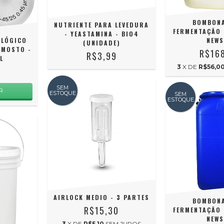
BOMBON
NUTRIENTE PARA LEVEDURA
FERMENTAÇÃO 
- YEASTAMINA - BIO4
OLÓGICO
NEWS
(UNIDADE)
 MOSTO -
R$16
R$3,99
L
3
X DE
R$56,0
SEM
ESTOQUE
SEM
ESTOQUE
AIRLOCK MEDIO - 3 PARTES
BOMBON
R$15,30
FERMENTAÇÃO 
NEWS
3
X DE
R$5,10
SEM JUROS