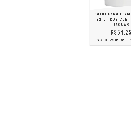
BALDE PARA FER
22 LITROS COM 
JAGUAR
R$54,2
3
X DE
R$18,08
SE