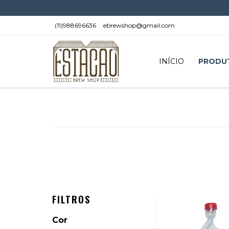
(11)988696636
ebrewshop@gmail.com
INÍCIO
PRODU
FILTROS
Cor