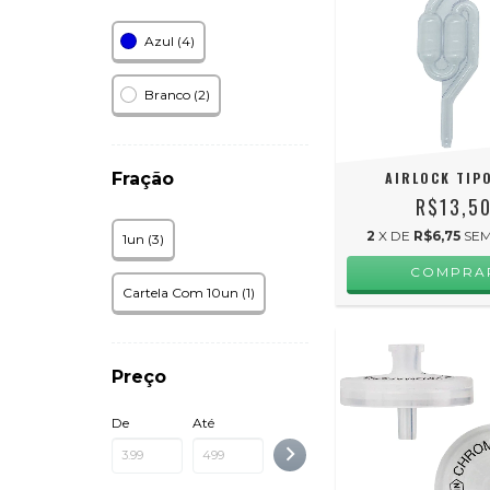
Azul (4)
Branco (2)
Fração
AIRLOCK TIPO
R$13,5
2
X DE
R$6,75
SEM
1un (3)
Cartela Com 10un (1)
Preço
De
Até