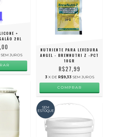
LICONE +
GALÃO 20L
,00
NUTRIENTE PARA LEVEDURA
SEM JUROS
ANGEL - BREWNUTRI Z -PCT
10GR
R$27,99
3
X DE
R$9,33
SEM JUROS
SEM
ESTOQUE