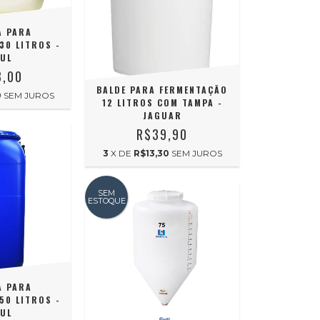
A PARA
30 LITROS -
UL
8,00
BALDE PARA FERMENTAÇÃO
0
SEM JUROS
12 LITROS COM TAMPA -
JAGUAR
R$39,90
3
X DE
R$13,30
SEM JUROS
SEM
ESTOQUE
A PARA
50 LITROS -
UL