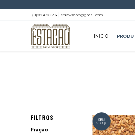
(11)988696636
ebrewshop@gmail.com
INÍCIO
PRODU
FILTROS
SEM
ESTOQUE
Fração