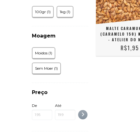
100gr (1)
1kg (1)
MALTE CARAMU
(CARAMELO 150) 
Moagem
- ATELIER DO 
R$1,95
Moidos (1)
Sem Moer (1)
Preço
De
Até