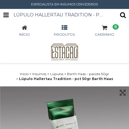
ESPECIALISTA EM INSUMOS CERVEJEIROS
LÚPULO HALLERTAU TRADITION - PCT 50GR BARTH HAAS
0
INÍCIO
PRODUTOS
CARRINHO
Início
>
Insumos
>
Lúpulos
>
Barth Haas - pacote 50gr
>
Lúpulo Hallertau Tradition - pct 50gr Barth Haas