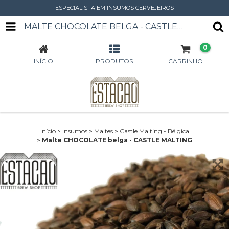
ESPECIALISTA EM INSUMOS CERVEJEIROS
MALTE CHOCOLATE BELGA - CASTLE MALTING
0
INÍCIO
PRODUTOS
CARRINHO
Início
>
Insumos
>
Maltes
>
Castle Malting - Bélgica
>
Malte CHOCOLATE belga - CASTLE MALTING