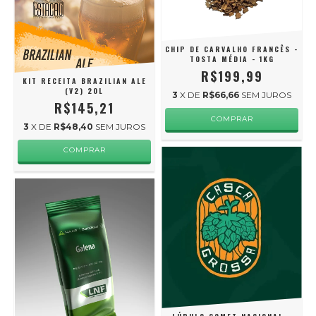
CHIP DE CARVALHO FRANCÊS -
TOSTA MÉDIA - 1KG
R$199,99
KIT RECEITA BRAZILIAN ALE
(V2) 20L
3
X DE
R$66,66
SEM JUROS
R$145,21
3
X DE
R$48,40
SEM JUROS
COMPRAR