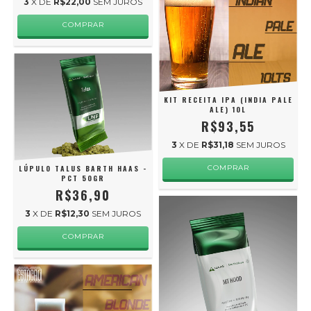
3
X DE
R$22,00
SEM JUROS
COMPRAR
KIT RECEITA IPA (INDIA PALE
ALE) 10L
R$93,55
3
X DE
R$31,18
SEM JUROS
LÚPULO TALUS BARTH HAAS -
COMPRAR
PCT 50GR
R$36,90
3
X DE
R$12,30
SEM JUROS
COMPRAR