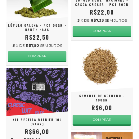
LÚPULO COMET NACIONAL -
CASCA GROSSA - PCT 50GR
R$22,00
3
X DE
R$7,33
SEM JUROS
LÚPULO GALENA - PCT 50GR -
BARTH HAAS
R$22,50
3
X DE
R$7,50
SEM JUROS
SEMENTE DE COENTRO -
100GR
R$6,00
KIT RECEITA WITBIER 10L
(SAAZ)
R$66,00