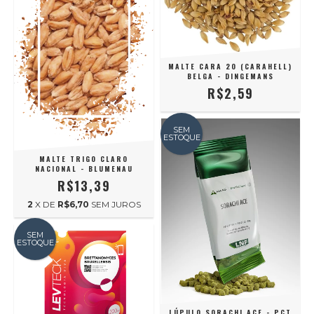
MALTE CARA 20 (CARAHELL)
BELGA - DINGEMANS
R$2,59
SEM
ESTOQUE
MALTE TRIGO CLARO
NACIONAL - BLUMENAU
R$13,39
2
X DE
R$6,70
SEM JUROS
SEM
ESTOQUE
LÚPULO SORACHI ACE - PCT