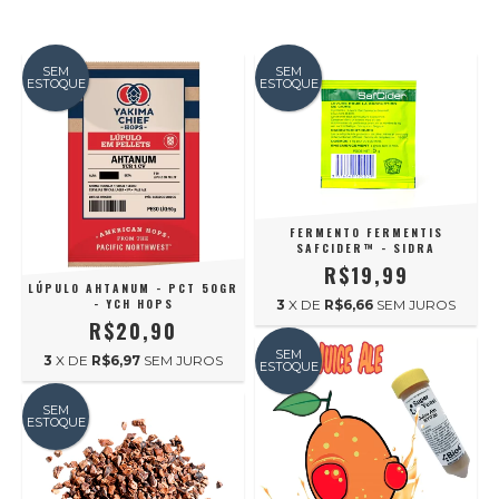
SEM
SEM
ESTOQUE
ESTOQUE
FERMENTO FERMENTIS
SAFCIDER™ - SIDRA
R$19,99
LÚPULO AHTANUM - PCT 50GR
- YCH HOPS
3
X DE
R$6,66
SEM JUROS
R$20,90
SEM
3
X DE
R$6,97
SEM JUROS
ESTOQUE
SEM
ESTOQUE