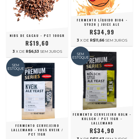
FERMENTO LÍQUIDO BIO4 -
SY028 | JUICE ALE
R$34,99
NIBS DE CACAU - PCT 100GR
3
X DE
R$11,66
SEM JUROS
R$19,60
3
X DE
R$6,53
SEM JUROS
SEM
ESTOQUE
SEM
ESTOQUE
FERMENTO CERVEJEIRO KOLN -
KOLSCH / PCT 11GR -
LALLEMAND
FERMENTO CERVEJEIRO
R$34,90
LALLEMAND - VOSS KVEIK /
PCT 11GR
3
X DE
R$11,63
SEM JUROS