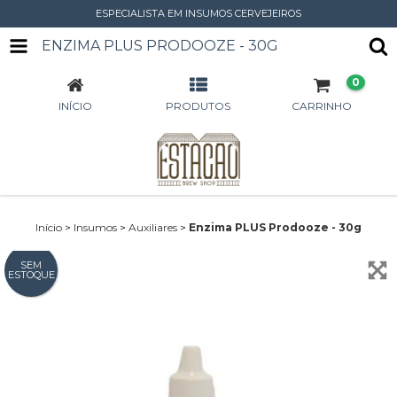
ESPECIALISTA EM INSUMOS CERVEJEIROS
ENZIMA PLUS PRODOOZE - 30G
0
INÍCIO
PRODUTOS
CARRINHO
Início
>
Insumos
>
Auxiliares
>
Enzima PLUS Prodooze - 30g
SEM
ESTOQUE