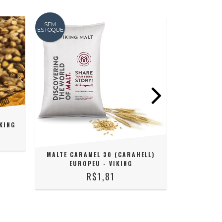
SEM
SEM
ESTOQUE
ESTOQUE
IKING
MALTE CARAMEL 30 (CARAHELL)
MALTE CAR
EUROPEU - VIKING
3) E
R$1,81