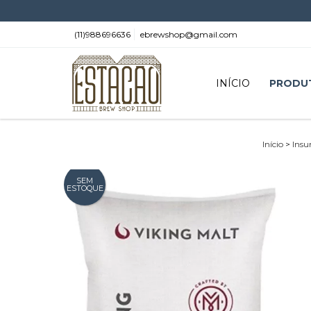
(11)988696636
ebrewshop@gmail.com
INÍCIO
PRODU
Início
>
Ins
SEM
ESTOQUE